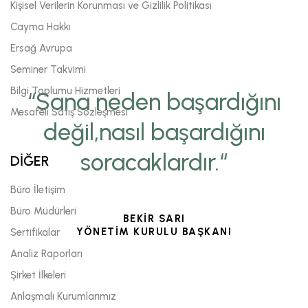
Kişisel Verilerin Korunması ve Gizlilik Politikası
Cayma Hakkı
Ersağ Avrupa
Seminer Takvimi
Bilgi Toplumu Hizmetleri
“Sana neden başardığını
Mesafeli Satış Sözleşmesi
değil,nasıl başardığını
soracaklardır.“
DİĞER
Büro İletişim
Büro Müdürleri
BEKİR SARI
YÖNETİM KURULU BAŞKANI
Sertifikalar
Analiz Raporları
Şirket İlkeleri
Anlaşmalı Kurumlarımız