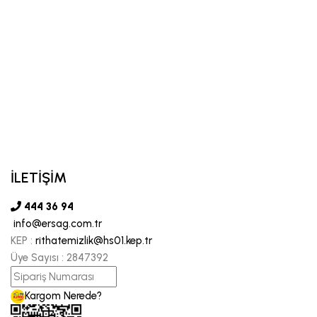
İLETİŞİM
444 36 94
info@ersag.com.tr
KEP :
rithatemizlik@hs01.kep.tr
Üye Sayısı :
2847392
Kargom Nerede?