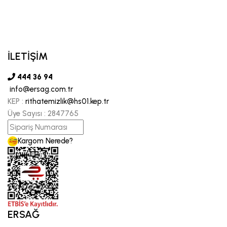
İLETİŞİM
444 36 94
info@ersag.com.tr
KEP :
rithatemizlik@hs01.kep.tr
Üye Sayısı :
2847765
Kargom Nerede?
ERSAĞ