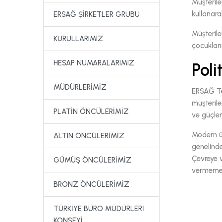
Müşterile
kullanara
ERSAĞ ŞİRKETLER GRUBU
Müşterile
KURULLARIMIZ
çocukları
HESAP NUMARALARIMIZ
Poli
MÜDÜRLERİMİZ
ERSAĞ Tem
müşterile
PLATİN ÖNCÜLERİMİZ
ve güçlen
Modern ür
ALTIN ÖNCÜLERİMİZ
genelinde
Çevreye v
GÜMÜŞ ÖNCÜLERİMİZ
vermeme
BRONZ ÖNCÜLERİMİZ
TÜRKİYE BÜRO MÜDÜRLERİ
KONSEYİ