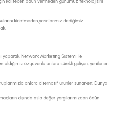
ri için kaliteden ödün vermeden günümüz teknolojisini
sularını kirletmeden,yarınlarımız dediğimiz
ak.
mi yaparak, Network Marketing Sistemi ile
 aldığımız özgüvenle onlara sürekli gelişen, yenilenen
n gruplarımızla onlara alternatif ürünler sunarken; Dünya
amaçların dışında asla değer yargılarımızdan ödün