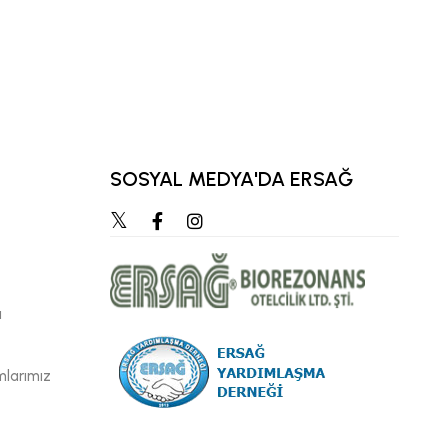
KEMAL KARATA
KIDEMLI ÜST BÖLGE 
SOSYAL MEDYA'DA ERSAĞ
ı
mlarımız