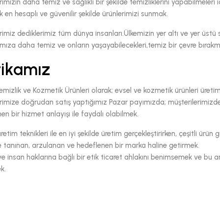
rimizin daha temiz ve sağlıklı bir şekilde temizliklerini yapabilmele
k en hesaplı ve güvenilir şekilde ürünlerimizi sunmak.
rimiz dediklerimiz tüm dünya insanları.Ülkemizin yer altı ve yer üstü 
mıza daha temiz ve onların yaşayabilecekleri,temiz bir çevre bırakm
tikamız
izlik ve Kozmetik Ürünleri olarak; evsel ve kozmetik ürünleri üreti
rimize doğrudan satış yaptığımız Pazar payımızda; müşterilerimizden
en bir hizmet anlayışı ile faydalı olabilmek.
etim teknikleri ile en iyi şekilde üretim gerçekleştirirken, çeşitli ürü
 tanınan, arzulanan ve hedeflenen bir marka haline getirmek.
e insan haklarına bağlı bir etik ticaret ahlakını benimsemek ve bu 
k.