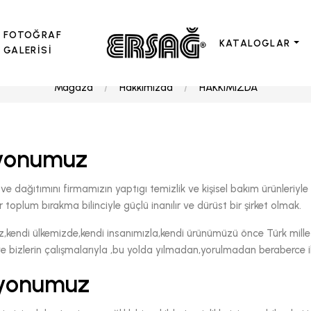
FOTOĞRAF
KATALOGLAR
GALERİSİ
Mağaza
Hakkımızda
HAKKIMIZDA
yonumuz
 ve dağıtımını firmamızın yaptıgı temizlik ve kişisel bakım ürünleriy
bir toplum bırakma bilinciyle güçlü inanılır ve dürüst bir şirket olmak.
,kendi ülkemizde,kendi insanımızla,kendi ürünümüzü önce Türk mille
e bizlerin çalışmalarıyla ,bu yolda yılmadan,yorulmadan beraberce ile
yonumuz