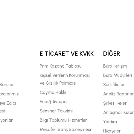
E TİCARET VE KVKK
DİĞER
Prim Kazanç Tablosu
Büro İletişim
Kişisel Verilerin Korunması
Büro Müdürleri
ve Gizlilik Politikası
Sorular
Sertifikalar
Cayma Hakkı
ralarımız
Analiz Raporlar
Ersağ Avrupa
ye Edici
Şirket İlkeleri
esi
Seminer Takvimi
Anlaşmalı Kuru
yonları
Bilgi Toplumu Hizmetleri
Yardım
Mesafeli Satış Sözleşmesi
Hikayeler