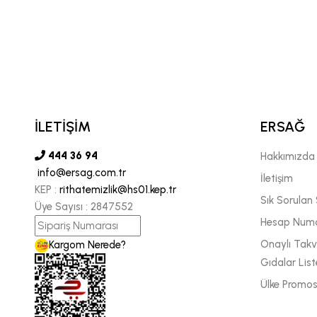
DOLF PEÇENİTSİN
YA BÖLGE MÜDÜRÜ
İLETİŞİM
ERSAĞ
444 36 94
Hakkımızda
info@ersag.com.tr
İletişim
KEP :
rithatemizlik@hs01.kep.tr
Sık Sorulan 
Üye Sayısı :
2847552
Hesap Numa
Onaylı Takvi
Kargom Nerede?
Gıdalar List
Ülke Promos