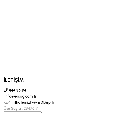
İLETİŞİM
444 36 94
info@ersag.com.tr
KEP :
rithatemizlik@hs01.kep.tr
Üye Sayısı :
2847617