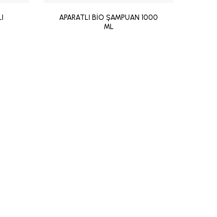
I
APARATLI BİO ŞAMPUAN 1000
ML
EKS