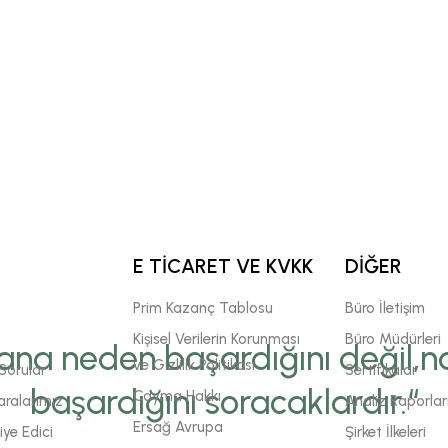
E TİCARET VE KVKK
DİĞER
Prim Kazanç Tablosu
Büro İletişim
Kişisel Verilerin Korunması
Büro Müdürleri
ana neden başardığını değil,na
ve Gizlilik Politikası
Sorular
Sertifikalar
başardığını soracaklardır.“
Cayma Hakkı
ralarımız
Analiz Raporlar
Ersağ Avrupa
ye Edici
Şirket İlkeleri