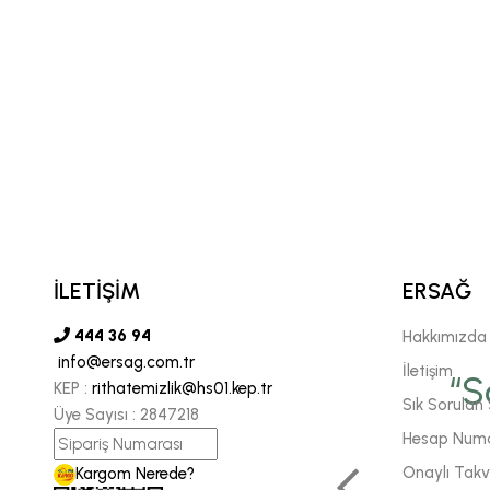
İLETİŞİM
ERSAĞ
444 36 94
Hakkımızda
info@ersag.com.tr
vgili şirketimiz Ersağ' a
İletişim
“S
KEP :
rithatemizlik@hs01.kep.tr
Sık Sorulan 
Üye Sayısı :
2847218
 sonsuz inancımızı
Hesap Numa
 daha fazla enerjiyle
Onaylı Takvi
Kargom Nerede?