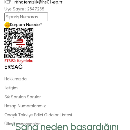
KEP :
rithatemizlik@hs01.kep.tr
Üye Sayısı :
2847235
Kargom Nerede?
ERSAĞ
Hakkımızda
İletişim
Sık Sorulan Sorular
Hesap Numaralarımız
Onaylı Takviye Edici Gıdalar Listesi
“Sana neden başardığını
Ülke Promosyonları