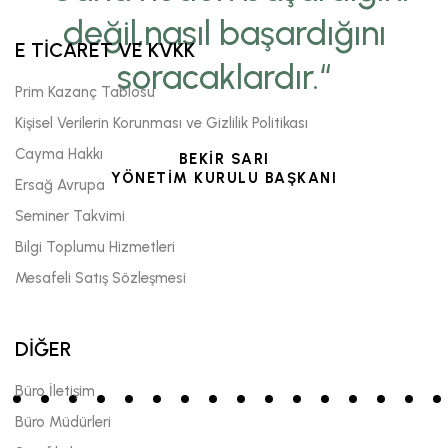
değil,nasıl başardığını
E TİCARET VE KVKK
soracaklardır.“
Prim Kazanç Tablosu
Kişisel Verilerin Korunması ve Gizlilik Politikası
Cayma Hakkı
BEKİR SARI
YÖNETİM KURULU BAŞKANI
Ersağ Avrupa
Seminer Takvimi
Bilgi Toplumu Hizmetleri
Mesafeli Satış Sözleşmesi
DİĞER
Büro İletişim
Büro Müdürleri