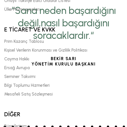
Onaylı Takviye Edici Gıdalar Listesi
“Sana neden başardığını
Ülke Promosyonları
değil,nasıl başardığını
E TİCARET VE KVKK
soracaklardır.“
Prim Kazanç Tablosu
Kişisel Verilerin Korunması ve Gizlilik Politikası
BEKİR SARI
Cayma Hakkı
YÖNETİM KURULU BAŞKANI
Ersağ Avrupa
Seminer Takvimi
Bilgi Toplumu Hizmetleri
Mesafeli Satış Sözleşmesi
DİĞER
Büro İletişim