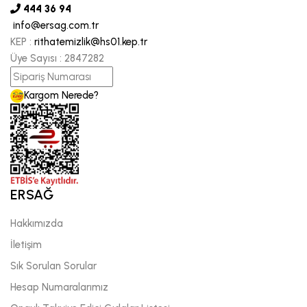
444 36 94
info@ersag.com.tr
KEP :
rithatemizlik@hs01.kep.tr
Üye Sayısı :
2847282
Kargom Nerede?
ERSAĞ
Hakkımızda
İletişim
Sık Sorulan Sorular
Hesap Numaralarımız