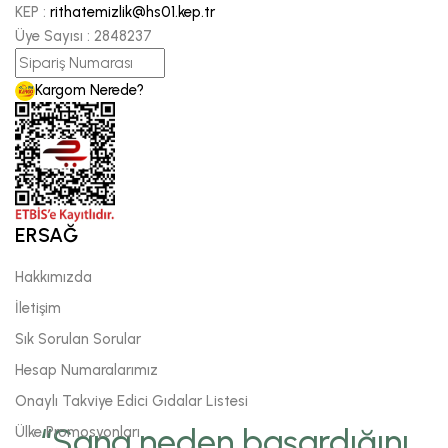
KEP :
rithatemizlik@hs01.kep.tr
Üye Sayısı :
2848237
Kargom Nerede?
ERSAĞ
Hakkımızda
İletişim
Sık Sorulan Sorular
Hesap Numaralarımız
Onaylı Takviye Edici Gıdalar Listesi
“Sana neden başardığını
Ülke Promosyonları