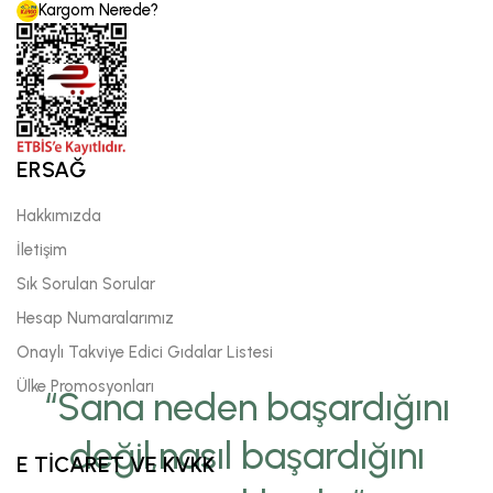
Kargom Nerede?
ERSAĞ
Hakkımızda
İletişim
Sık Sorulan Sorular
Hesap Numaralarımız
Onaylı Takviye Edici Gıdalar Listesi
Ülke Promosyonları
“Sana neden başardığını
değil,nasıl başardığını
E TİCARET VE KVKK