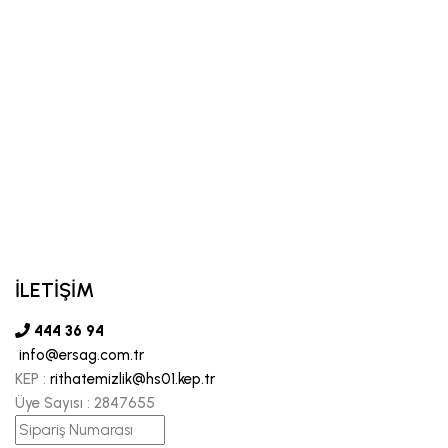
İLETİŞİM
444 36 94
info@ersag.com.tr
KEP :
rithatemizlik@hs01.kep.tr
Üye Sayısı :
2847655