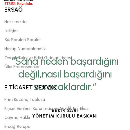
ERSAĞ
Hakkımızda
İletişim
Sık Sorulan Sorular
Hesap Numaralarımız
Onaylı Takviye Edici Gıdalar Listesi
“Sana neden başardığını
Ülke Promosyonları
değil,nasıl başardığını
soracaklardır.“
E TİCARET VE KVKK
Prim Kazanç Tablosu
Kişisel Verilerin Korunması ve Gizlilik Politikası
BEKİR SARI
YÖNETİM KURULU BAŞKANI
Cayma Hakkı
Ersağ Avrupa