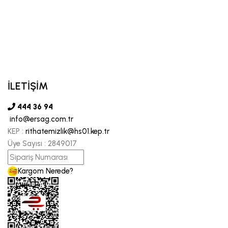
İLETİŞİM
444 36 94
info@ersag.com.tr
KEP :
rithatemizlik@hs01.kep.tr
Üye Sayısı :
2849017
Kargom Nerede?