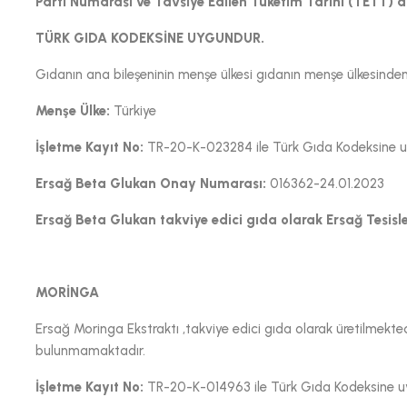
Parti Numarası ve Tavsiye Edilen Tüketim Tarihi (TETT) 
TÜRK GIDA KODEKSİNE UYGUNDUR.
Gıdanın ana bileşeninin menşe ülkesi gıdanın menşe ülkesinden f
Menşe Ülke:
Türkiye
İşletme Kayıt No:
TR-20-K-023284 ile Türk Gıda Kodeksine uyg
Ersağ Beta Glukan Onay Numarası:
016362-24.01.2023
Ersağ Beta Glukan takviye edici gıda olarak Ersağ Tesisler
MORİNGA
Ersağ Moringa Ekstraktı ,takviye edici gıda olarak üretilmekte
bulunmamaktadır.
İşletme Kayıt No:
TR-20-K-014963 ile Türk Gıda Kodeksine uyg