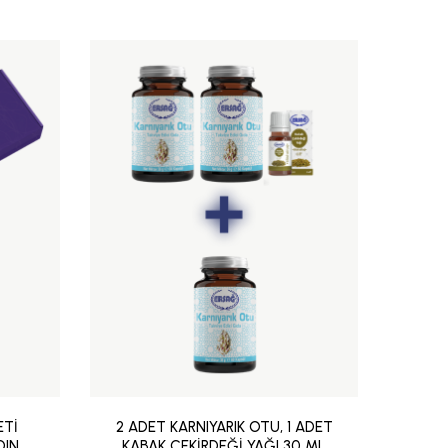
ETİ
2 ADET KARNIYARIK OTU, 1 ADET
2 AD
DIN
KABAK ÇEKİRDEĞİ YAĞI 30 ML
A