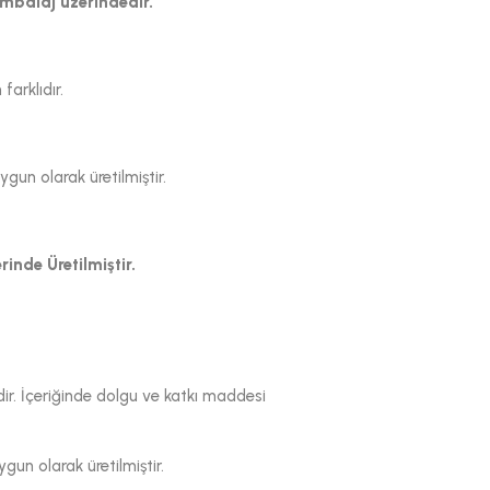
ambalaj üzerindedir.
arklıdır.
un olarak üretilmiştir.
inde Üretilmiştir.
dir. İçeriğinde dolgu ve katkı maddesi
un olarak üretilmiştir.