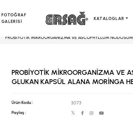
FOTOĞRAF
KATALOGLAR
GALERİSİ
PROBİYOTİK MİKROORGANİZMA VE ASCOPHYLLUM NODOSUM,
PROBİYOTİK MİKROORGANİZMA VE 
GLUKAN KAPSÜL ALANA MORİNGA H
Ürün Kodu :
3073
Paylaş :