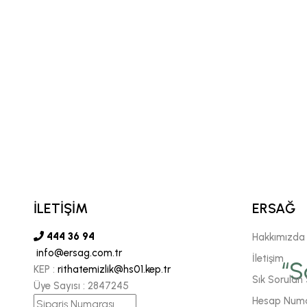
İLETİŞİM
ERSAĞ
444 36 94
Hakkımızda
info@ersag.com.tr
vgili şirketimiz Ersağ' a
İletişim
“S
KEP :
rithatemizlik@hs01.kep.tr
Sık Sorulan 
Üye Sayısı :
2847245
 sonsuz inancımızı
Hesap Numa