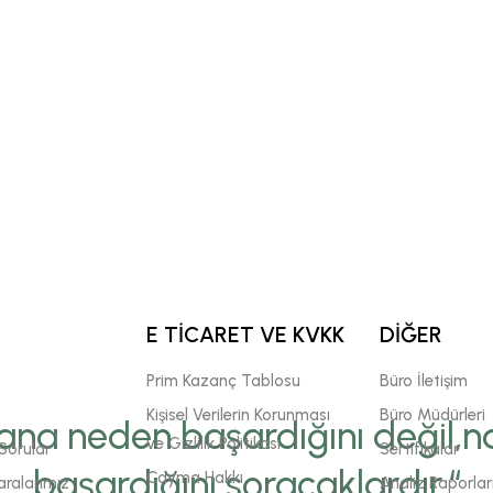
E TİCARET VE KVKK
DİĞER
Prim Kazanç Tablosu
Büro İletişim
Kişisel Verilerin Korunması
Büro Müdürleri
ana neden başardığını değil,na
ve Gizlilik Politikası
Sorular
Sertifikalar
başardığını soracaklardır.“
Cayma Hakkı
ralarımız
Analiz Raporlar