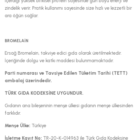
İçerdiği yüksek bitkisel protein sayesinde gün boyu enerji ve
zindelik verir. Pratik kullanımı sayesinde size hızlı ve lezzetli bir
ara öğün sağlar.
BROMELAİN
Ersağ Bromelain, takviye edici gıda olarak üretilmektedir.
İçeriğinde dolgu ve katkı maddesi bulunmamaktadır.
Parti numarası ve Tavsiye Edilen Tüketim Tarihi (TETT)
ambalaj üzerindedir.
TÜRK GIDA KODEKSİNE UYGUNDUR.
Gıdanın ana bileşeninin menşe ülkesi gıdanın menşe ülkesinden
farklıdır.
Menşe Ülke:
Türkiye
İşletme Kayıt No:
TR-20-K-014963 ile Türk Gıda Kodeksine