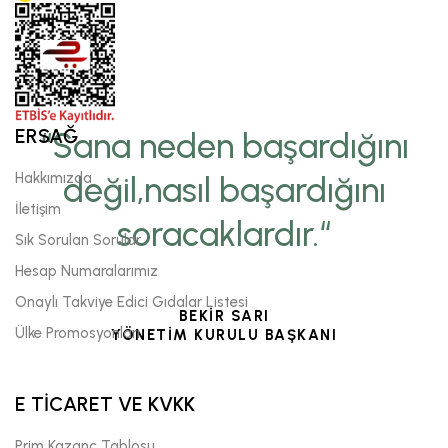
ERSAĞ
“Sana neden başardığını
Hakkımızda
değil,nasıl başardığını
İletişim
soracaklardır.“
Sık Sorulan Sorular
Hesap Numaralarımız
Onaylı Takviye Edici Gıdalar Listesi
BEKİR SARI
Ülke Promosyonları
YÖNETİM KURULU BAŞKANI
E TİCARET VE KVKK
Prim Kazanç Tablosu