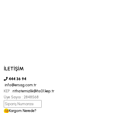
İLETİŞİM
444 36 94
info@ersag.com.tr
KEP :
rithatemizlik@hs01.kep.tr
Üye Sayısı :
2848568
Kargom Nerede?