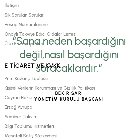
İletişim
Sık Sorulan Sorular
Hesap Numaralarımız
Onaylı Takviye Edici Gıdalar Listesi
“Sana neden başardığını
Ülke Promosyonları
değil,nasıl başardığını
E TİCARET VE KVKK
soracaklardır.“
Prim Kazanç Tablosu
Kişisel Verilerin Korunması ve Gizlilik Politikası
BEKİR SARI
Cayma Hakkı
YÖNETİM KURULU BAŞKANI
Ersağ Avrupa
Seminer Takvimi
Bilgi Toplumu Hizmetleri
Mesafeli Satış Sözleşmesi