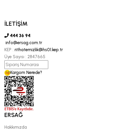
İLETİŞİM
444 36 94
info@ersag.com.tr
KEP :
rithatemizlik@hs01.kep.tr
Üye Sayısı :
2847665
Kargom Nerede?
ERSAĞ
Hakkımızda