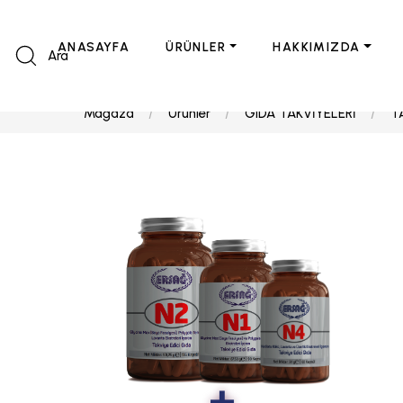
ANASAYFA
ÜRÜNLER
HAKKIMIZDA
Ara
Mağaza
Ürünler
GIDA TAKVİYELERİ
T