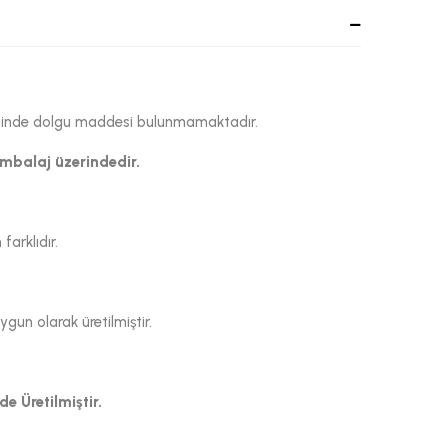
eriğinde dolgu maddesi bulunmamaktadır.
ambalaj üzerindedir.
arklıdır.
un olarak üretilmiştir.
e Üretilmiştir.