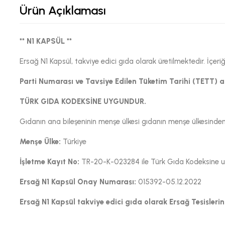
Ürün Açıklaması
** N1 KAPSÜL **
Ersağ N1 Kapsül, takviye edici gıda olarak üretilmektedir. İç
Parti Numarası ve Tavsiye Edilen Tüketim Tarihi (TETT) 
TÜRK GIDA KODEKSİNE UYGUNDUR.
Gıdanın ana bileşeninin menşe ülkesi gıdanın menşe ülkesinden f
Menşe Ülke:
Türkiye
İşletme Kayıt No:
TR-20-K-023284 ile Türk Gıda Kodeksine uyg
Ersağ N1 Kapsül Onay Numarası:
015392-05.12.2022
Ersağ N1 Kapsül takviye edici gıda olarak Ersağ Tesislerind