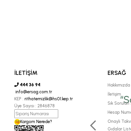
İLETİŞİM
ERSAĞ
444 36 94
Hakkımızda
info@ersag.com.tr
vgili şirketimiz Ersağ' a
İletişim
“S
KEP :
rithatemizlik@hs01.kep.tr
Sık Sorulan 
Üye Sayısı :
2846878
 sonsuz inancımızı
Hesap Numa
 daha fazla enerjiyle
Onaylı Takvi
Kargom Nerede?
Gıdalar List