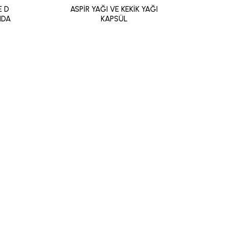
E D
ASPİR YAĞI VE KEKİK YAĞI
AS
IDA
KAPSÜL