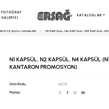
FOTOĞRAF
KATALOGLAR
GALERİSİ
AKVİYE EDİCİ GIDALAR
N1 KAPSÜL, N2 KAPSÜL, N4 KAPSÜL (
N1 KAPSÜL, N2 KAPSÜL, N4 KAPSÜL (N
KANTARON PROMOSYON)
Ürün Kodu :
4070
Paylaş :