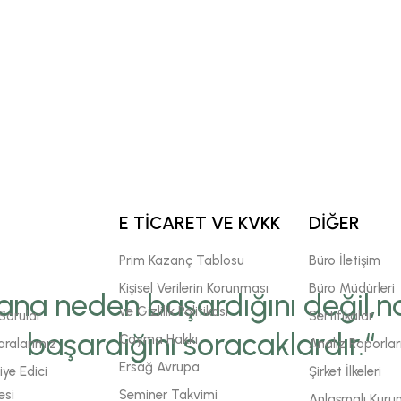
E TİCARET VE KVKK
DİĞER
Prim Kazanç Tablosu
Büro İletişim
Kişisel Verilerin Korunması
Büro Müdürleri
ana neden başardığını değil,na
ve Gizlilik Politikası
Sorular
Sertifikalar
başardığını soracaklardır.“
Cayma Hakkı
ralarımız
Analiz Raporlar
Ersağ Avrupa
ye Edici
Şirket İlkeleri
esi
Seminer Takvimi
Anlaşmalı Kuru