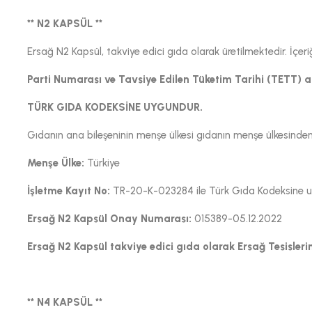
** N2 KAPSÜL **
Ersağ N2 Kapsül, takviye edici gıda olarak üretilmektedir. İ
Parti Numarası ve Tavsiye Edilen Tüketim Tarihi (TETT) 
TÜRK GIDA KODEKSİNE UYGUNDUR.
Gıdanın ana bileşeninin menşe ülkesi gıdanın menşe ülkesinden f
Menşe Ülke:
Türkiye
İşletme Kayıt No:
TR-20-K-023284 ile Türk Gıda Kodeksine uyg
Ersağ N2 Kapsül Onay Numarası:
015389-05.12.2022
Ersağ N2 Kapsül takviye edici gıda olarak Ersağ Tesislerin
** N4 KAPSÜL **