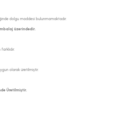
çeriğinde dolgu maddesi bulunmamaktadır.
ambalaj üzerindedir.
arklıdır.
un olarak üretilmiştir.
de Üretilmiştir.