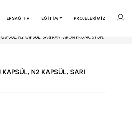
ERSAĞ TV
EĞİTİM
PROJELERİMİZ
N1 KAPSÜL, N2 KAPSÜL, SARI KANTARON PROMOSYON)
1 KAPSÜL, N2 KAPSÜL, SARI