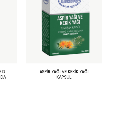
E D
ASPİR YAĞI VE KEKİK YAĞI
AS
IDA
KAPSÜL