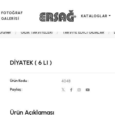
FOTOĞRAF
KATALOGLAR
GALERİSİ
Ürünler
GIDA TAKVİYELERİ
TAKVİYE EDİCİ GIDALAR
DİYATEK ( 6 LI )
Ürün Kodu :
4048
Paylaş :
Ürün Açıklaması