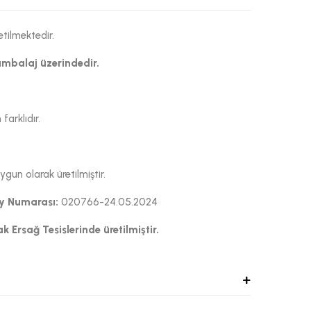
etilmektedir.
ambalaj üzerindedir.
arklıdır.
un olarak üretilmiştir.
ay Numarası:
020766-24.05.2024
k Ersağ Tesislerinde üretilmiştir.