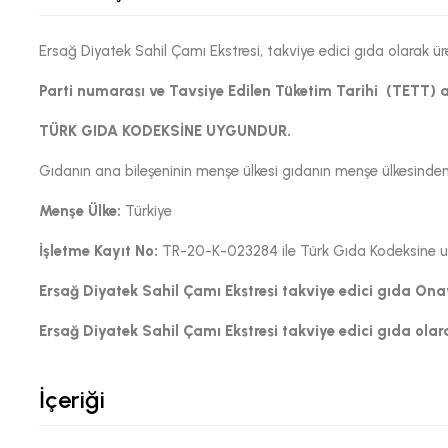
Ersağ Diyatek Sahil Çamı Ekstresi, takviye edici gıda olarak ür
Parti numarası ve Tavsiye Edilen Tüketim Tarihi (TETT) 
TÜRK GIDA KODEKSİNE UYGUNDUR.
Gıdanın ana bileşeninin menşe ülkesi gıdanın menşe ülkesinden f
Menşe Ülke:
Türkiye
İşletme Kayıt No:
TR-20-K-023284 ile Türk Gıda Kodeksine uyg
Ersağ
Diyatek Sahil Çamı Ekstresi
takviye edici gıda On
Ersağ
Diyatek Sahil Çamı Ekstresi
takviye edici gıda olara
İçeriği