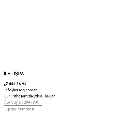
İLETİŞİM
444 36 94
info@ersag.com.tr
KEP :
rithatemizlik@hs01.kep.tr
Üye Sayısı :
2847930