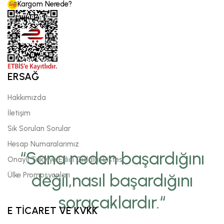
Kargom Nerede?
ERSAĞ
Hakkımızda
İletişim
Sık Sorulan Sorular
Hesap Numaralarımız
“Sana neden başardığını
Onaylı Takviye Edici Gıdalar Listesi
Ülke Promosyonları
değil,nasıl başardığını
soracaklardır.“
E TİCARET VE KVKK