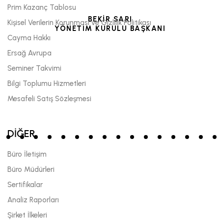
Prim Kazanç Tablosu
BEKİR SARI
Kişisel Verilerin Korunması ve Gizlilik Politikası
YÖNETİM KURULU BAŞKANI
Cayma Hakkı
Ersağ Avrupa
Seminer Takvimi
Bilgi Toplumu Hizmetleri
Mesafeli Satış Sözleşmesi
DİĞER
Büro İletişim
Büro Müdürleri
Sertifikalar
Analiz Raporları
Şirket İlkeleri