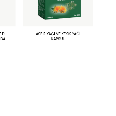
E D
ASPİR YAĞI VE KEKİK YAĞI
AS
IDA
KAPSÜL