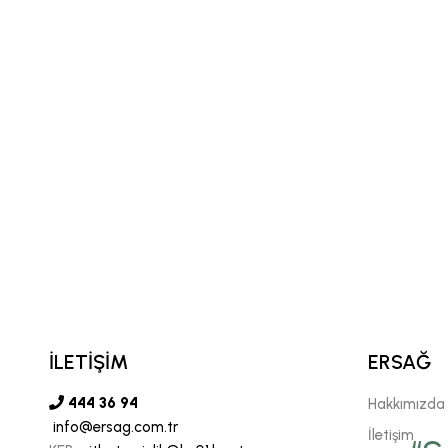
İLETİŞİM
ERSAĞ
444 36 94
Hakkımızda
info@ersag.com.tr
vgili şirketimiz Ersağ' a
İletişim