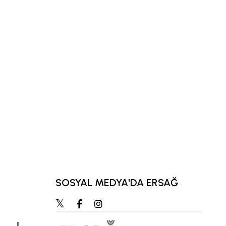
SOSYAL MEDYA'DA ERSAĞ
“Zihnimizde en çok ca
hedef, zamanla öz