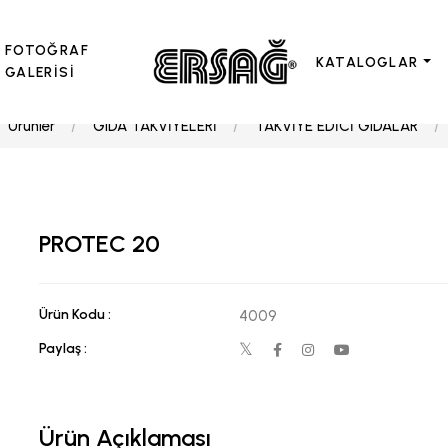
FOTOĞRAF
KATALOGLAR
GALERİSİ
Ürünler
GIDA TAKVİYELERİ
TAKVİYE EDİCİ GIDALAR
PROTEC 20
Ürün Kodu :
4009
Paylaş :
Ürün Açıklaması