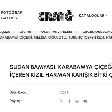
FOTOĞRAF
KATALOGLAR
GALERİSİ
ağaza
Ürünler
GIDA TAKVİYELERİ
İÇECEK GRUBUM
ARABAMYA ÇİÇEĞİ, MELİSA, OĞULOTU, TURUNÇ İÇEREN KIZIL HAR
SUDAN BAMYASI, KARABAMYA ÇİÇEĞİ
İÇEREN KIZIL HARMAN KARIŞIK BİTKİ 
Ürün Kodu :
3065
Paylaş :