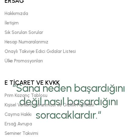
ERSAĞ
Hakkımızda
İletişim
Sık Sorulan Sorular
Hesap Numaralarımız
Onaylı Takviye Edici Gıdalar Listesi
Ülke Promosyonları
E TİCARET VE KVKK
“Sana neden başardığını
Prim Kazanç Tablosu
değil,nasıl başardığını
Kişisel Verilerin Korunması ve Gizlilik Politikası
soracaklardır.“
Cayma Hakkı
Ersağ Avrupa
Seminer Takvimi