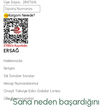
Üye Sayısı :
2847616
Kargom Nerede?
ERSAĞ
Hakkımızda
İletişim
Sık Sorulan Sorular
Hesap Numaralarımız
Onaylı Takviye Edici Gıdalar Listesi
Ülke Promosyonları
“Sana neden başardığını