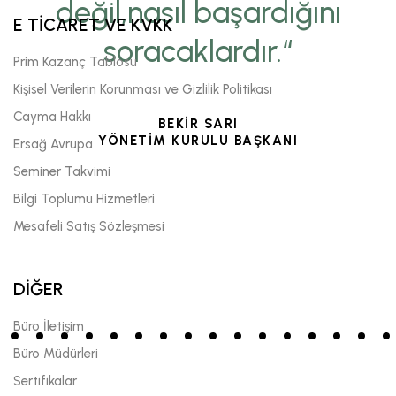
değil,nasıl başardığını
E TİCARET VE KVKK
soracaklardır.“
Prim Kazanç Tablosu
Kişisel Verilerin Korunması ve Gizlilik Politikası
Cayma Hakkı
BEKİR SARI
YÖNETİM KURULU BAŞKANI
Ersağ Avrupa
Seminer Takvimi
Bilgi Toplumu Hizmetleri
Mesafeli Satış Sözleşmesi
DİĞER
Büro İletişim
Büro Müdürleri
Sertifikalar