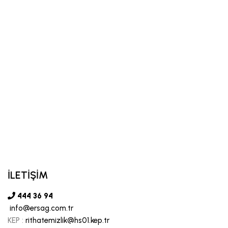
İLETİŞİM
444 36 94
info@ersag.com.tr
KEP :
rithatemizlik@hs01.kep.tr