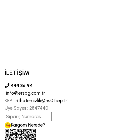
İLETİŞİM
444 36 94
info@ersag.com.tr
KEP :
rithatemizlik@hs01.kep.tr
Üye Sayısı :
2847440
Kargom Nerede?