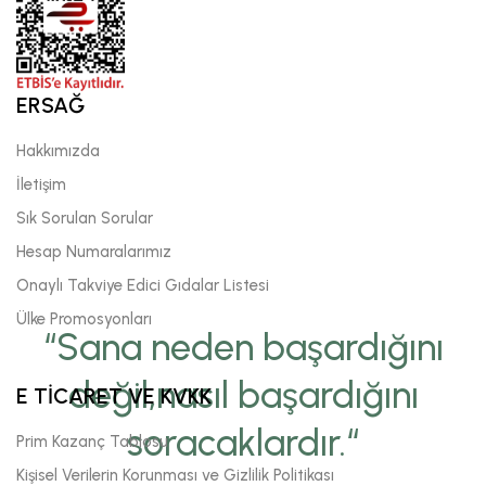
ERSAĞ
Hakkımızda
İletişim
Sık Sorulan Sorular
Hesap Numaralarımız
Onaylı Takviye Edici Gıdalar Listesi
Ülke Promosyonları
“Sana neden başardığını
değil,nasıl başardığını
E TİCARET VE KVKK
soracaklardır.“
Prim Kazanç Tablosu
Kişisel Verilerin Korunması ve Gizlilik Politikası