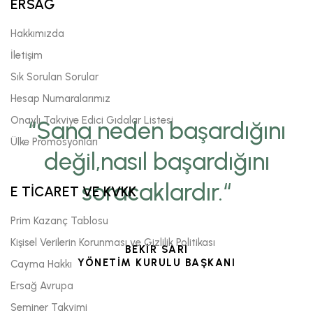
ERSAĞ
Hakkımızda
İletişim
Sık Sorulan Sorular
Hesap Numaralarımız
Onaylı Takviye Edici Gıdalar Listesi
“Sana neden başardığını
Ülke Promosyonları
değil,nasıl başardığını
soracaklardır.“
E TİCARET VE KVKK
Prim Kazanç Tablosu
Kişisel Verilerin Korunması ve Gizlilik Politikası
BEKİR SARI
YÖNETİM KURULU BAŞKANI
Cayma Hakkı
Ersağ Avrupa
Seminer Takvimi