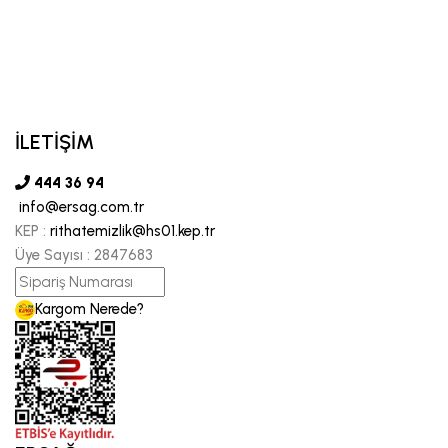
İLETİŞİM
444 36 94
info@ersag.com.tr
KEP :
rithatemizlik@hs01.kep.tr
Üye Sayısı :
2847683
Kargom Nerede?