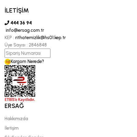
İLETİŞİM
444 36 94
info@ersag.com.tr
KEP :
rithatemizlik@hs01.kep.tr
Üye Sayısı :
2846848
Kargom Nerede?
ERSAĞ
Hakkımızda
İletişim