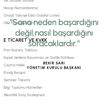
Sık Sorulan Sorular
Hesap Numaralarımız
Onaylı Takviye Edici Gıdalar Listesi
“Sana neden başardığını
Ülke Promosyonları
değil,nasıl başardığını
E TİCARET VE KVKK
soracaklardır.“
Prim Kazanç Tablosu
Kişisel Verilerin Korunması ve Gizlilik Politikası
BEKİR SARI
Cayma Hakkı
YÖNETİM KURULU BAŞKANI
Ersağ Avrupa
Seminer Takvimi
Bilgi Toplumu Hizmetleri
Mesafeli Satış Sözleşmesi