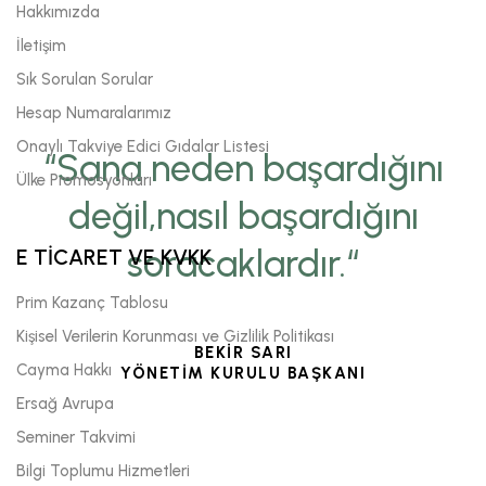
Hakkımızda
İletişim
Sık Sorulan Sorular
Hesap Numaralarımız
Onaylı Takviye Edici Gıdalar Listesi
“Sana neden başardığını
Ülke Promosyonları
değil,nasıl başardığını
soracaklardır.“
E TİCARET VE KVKK
Prim Kazanç Tablosu
Kişisel Verilerin Korunması ve Gizlilik Politikası
BEKİR SARI
Cayma Hakkı
YÖNETİM KURULU BAŞKANI
Ersağ Avrupa
Seminer Takvimi
Bilgi Toplumu Hizmetleri