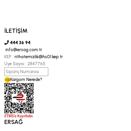
İLETİŞİM
444 36 94
info@ersag.com.tr
KEP :
rithatemizlik@hs01.kep.tr
Üye Sayısı :
2847765
Kargom Nerede?
ERSAĞ