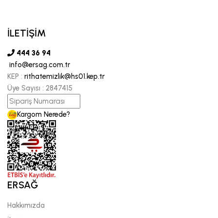
İLETİŞİM
444 36 94
info@ersag.com.tr
KEP :
rithatemizlik@hs01.kep.tr
Üye Sayısı :
2847415
Kargom Nerede?
ERSAĞ
Hakkımızda