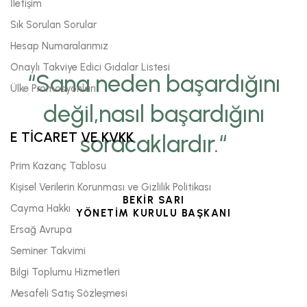
İletişim
Sık Sorulan Sorular
Hesap Numaralarımız
Onaylı Takviye Edici Gıdalar Listesi
“Sana neden başardığını
Ülke Promosyonları
değil,nasıl başardığını
E TİCARET VE KVKK
soracaklardır.“
Prim Kazanç Tablosu
Kişisel Verilerin Korunması ve Gizlilik Politikası
BEKİR SARI
Cayma Hakkı
YÖNETİM KURULU BAŞKANI
Ersağ Avrupa
Seminer Takvimi
Bilgi Toplumu Hizmetleri
Mesafeli Satış Sözleşmesi