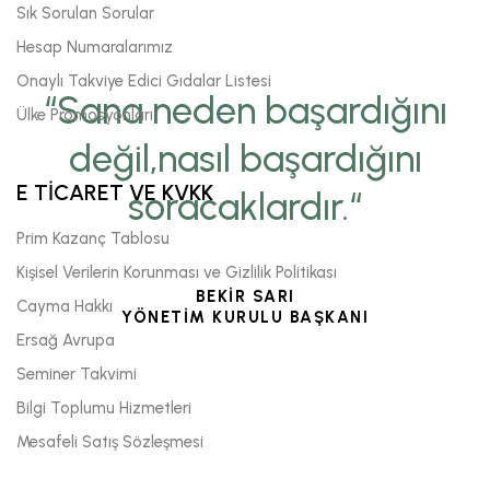
Sık Sorulan Sorular
Hesap Numaralarımız
Onaylı Takviye Edici Gıdalar Listesi
“Sana neden başardığını
Ülke Promosyonları
değil,nasıl başardığını
E TİCARET VE KVKK
soracaklardır.“
Prim Kazanç Tablosu
Kişisel Verilerin Korunması ve Gizlilik Politikası
BEKİR SARI
Cayma Hakkı
YÖNETİM KURULU BAŞKANI
Ersağ Avrupa
Seminer Takvimi
Bilgi Toplumu Hizmetleri
Mesafeli Satış Sözleşmesi