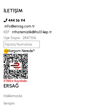
İLETİŞİM
444 36 94
info@ersag.com.tr
KEP :
rithatemizlik@hs01.kep.tr
Üye Sayısı :
2847516
Kargom Nerede?
ERSAĞ
Hakkımızda
İletişim