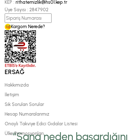
KEP :
rithatemizlik@hs01.kep.tr
Üye Sayısı :
2847902
Kargom Nerede?
ERSAĞ
Hakkımızda
İletişim
Sık Sorulan Sorular
Hesap Numaralarımız
Onaylı Takviye Edici Gıdalar Listesi
“Sana neden başardığını
Ülke Promosyonları