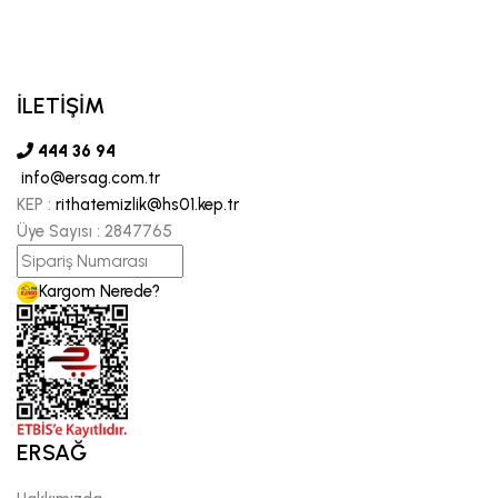
İLETİŞİM
444 36 94
info@ersag.com.tr
KEP :
rithatemizlik@hs01.kep.tr
Üye Sayısı :
2847765
Kargom Nerede?
ERSAĞ