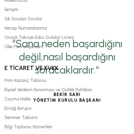
Hakkımızda
İletişim
Sık Sorulan Sorular
Hesap Numaralarımız
Onaylı Takviye Edici Gıdalar Listesi
“Sana neden başardığını
Ülke Promosyonları
değil,nasıl başardığını
soracaklardır.“
E TİCARET VE KVKK
Prim Kazanç Tablosu
Kişisel Verilerin Korunması ve Gizlilik Politikası
BEKİR SARI
Cayma Hakkı
YÖNETİM KURULU BAŞKANI
Ersağ Avrupa
Seminer Takvimi
Bilgi Toplumu Hizmetleri