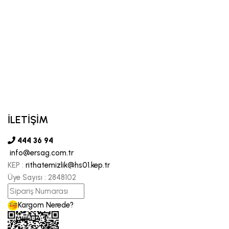
İLETİŞİM
444 36 94
info@ersag.com.tr
KEP :
rithatemizlik@hs01.kep.tr
Üye Sayısı :
2848102
Kargom Nerede?