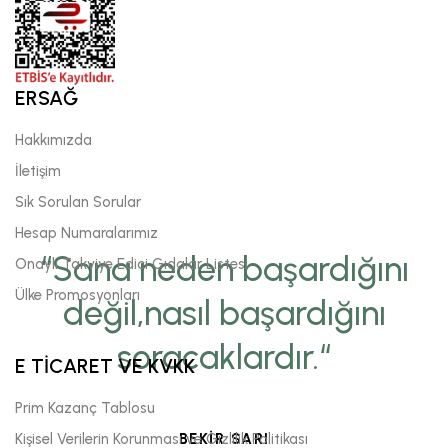
ERSAĞ
Hakkımızda
İletişim
Sık Sorulan Sorular
Hesap Numaralarımız
“Sana neden başardığını
Onaylı Takviye Edici Gıdalar Listesi
Ülke Promosyonları
değil,nasıl başardığını
soracaklardır.“
E TİCARET VE KVKK
Prim Kazanç Tablosu
Kişisel Verilerin Korunması ve Gizlilik Politikası
BEKİR SARI