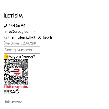
İLETİŞİM
444 36 94
info@ersag.com.tr
KEP :
rithatemizlik@hs01.kep.tr
Üye Sayısı :
2847218
Kargom Nerede?
ERSAĞ
Hakkımızda