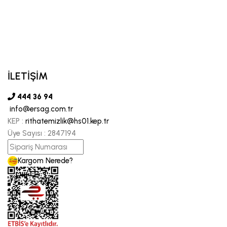
İLETİŞİM
444 36 94
info@ersag.com.tr
KEP :
rithatemizlik@hs01.kep.tr
Üye Sayısı :
2847194
Kargom Nerede?