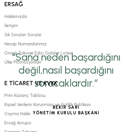
ERSAĞ
Hakkımızda
İletişim
Sık Sorulan Sorular
Hesap Numaralarımız
Onaylı Takviye Edici Gıdalar Listesi
“Sana neden başardığını
Ülke Promosyonları
değil,nasıl başardığını
soracaklardır.“
E TİCARET VE KVKK
Prim Kazanç Tablosu
Kişisel Verilerin Korunması ve Gizlilik Politikası
BEKİR SARI
YÖNETİM KURULU BAŞKANI
Cayma Hakkı
Ersağ Avrupa
Seminer Takvimi