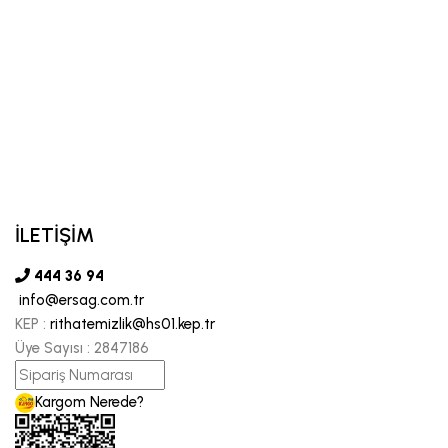
İLETİŞİM
444 36 94
info@ersag.com.tr
KEP :
rithatemizlik@hs01.kep.tr
Üye Sayısı :
2847186
Kargom Nerede?