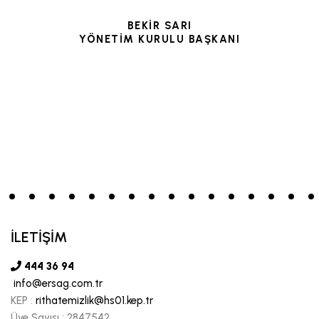
BEKİR SARI
YÖNETİM KURULU BAŞKANI
İLETİŞİM
444 36 94
info@ersag.com.tr
KEP :
rithatemizlik@hs01.kep.tr
Üye Sayısı :
2847542