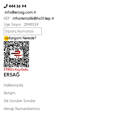
444 36 94
info@ersag.com.tr
KEP :
rithatemizlik@hs01.kep.tr
Üye Sayısı :
2848524
Kargom Nerede?
ERSAĞ
Hakkımızda
İletişim
Sık Sorulan Sorular
Hesap Numaralarımız