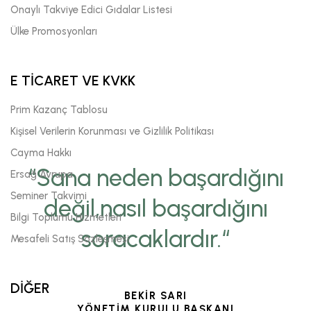
Onaylı Takviye Edici Gıdalar Listesi
Ülke Promosyonları
E TİCARET VE KVKK
Prim Kazanç Tablosu
Kişisel Verilerin Korunması ve Gizlilik Politikası
Cayma Hakkı
“Sana neden başardığını
Ersağ Avrupa
Seminer Takvimi
değil,nasıl başardığını
Bilgi Toplumu Hizmetleri
soracaklardır.“
Mesafeli Satış Sözleşmesi
DİĞER
BEKİR SARI
YÖNETİM KURULU BAŞKANI