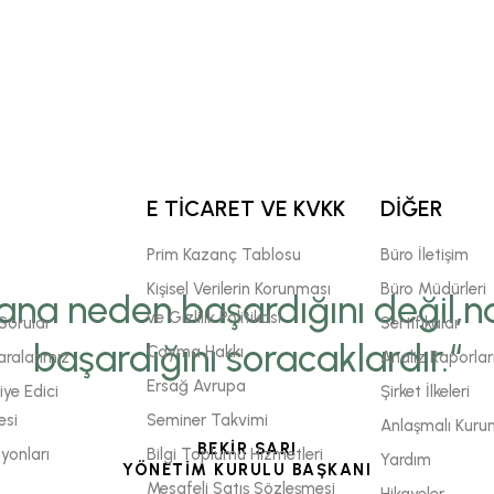
E TİCARET VE KVKK
DİĞER
Prim Kazanç Tablosu
Büro İletişim
Kişisel Verilerin Korunması
Büro Müdürleri
ana neden başardığını değil,na
ve Gizlilik Politikası
Sorular
Sertifikalar
başardığını soracaklardır.“
Cayma Hakkı
ralarımız
Analiz Raporlar
Ersağ Avrupa
ye Edici
Şirket İlkeleri
esi
Seminer Takvimi
Anlaşmalı Kuru
BEKİR SARI
yonları
Bilgi Toplumu Hizmetleri
Yardım
YÖNETİM KURULU BAŞKANI
Mesafeli Satış Sözleşmesi
Hikayeler