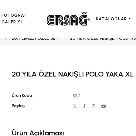
FOTOĞRAF
KATALOGLAR
GALERİSİ
20.YILIMIZA ÖZEL SET
20.YILA ÖZEL NAKIŞLI POLO Y
20.YILA ÖZEL NAKIŞLI POLO YAKA XL
Ürün Kodu :
837
Paylaş :
Ürün Açıklaması