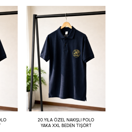
OLO
20.YILA ÖZEL NAKIŞLI POLO
20.Y
T
YAKA XXL BEDEN TİŞÖRT