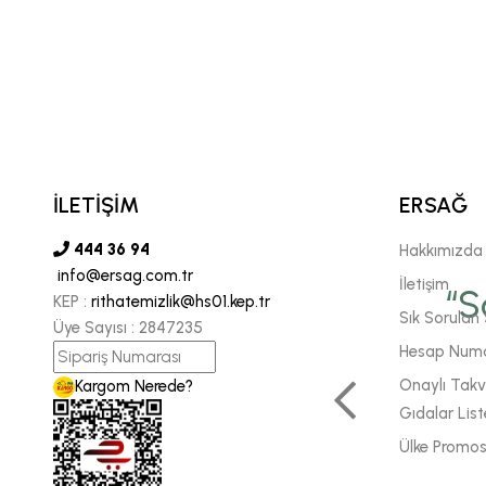
İLETİŞİM
ERSAĞ
444 36 94
Hakkımızda
info@ersag.com.tr
vgili şirketimiz Ersağ' a
İletişim
“S
KEP :
rithatemizlik@hs01.kep.tr
Sık Sorulan 
Üye Sayısı :
2847235
 sonsuz inancımızı
Hesap Numa
 daha fazla enerjiyle
Onaylı Takvi
Kargom Nerede?
Gıdalar List
m için çok önemlidir."
Ülke Promos