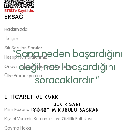
ERSAĞ
Hakkımızda
İletişim
Sık Sorulan Sorular
“Sana neden başardığını
Hesap Numaralarımız
değil,nasıl başardığını
Onaylı Takviye Edici Gıdalar Listesi
Ülke Promosyonları
soracaklardır.“
E TİCARET VE KVKK
BEKİR SARI
Prim Kazanç Tablosu
YÖNETİM KURULU BAŞKANI
Kişisel Verilerin Korunması ve Gizlilik Politikası
Cayma Hakkı