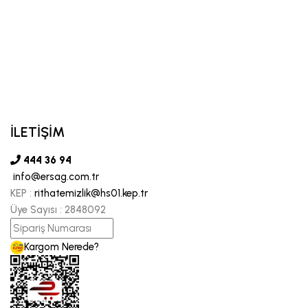
İLETİŞİM
444 36 94
info@ersag.com.tr
KEP :
rithatemizlik@hs01.kep.tr
Üye Sayısı :
2848092
Kargom Nerede?