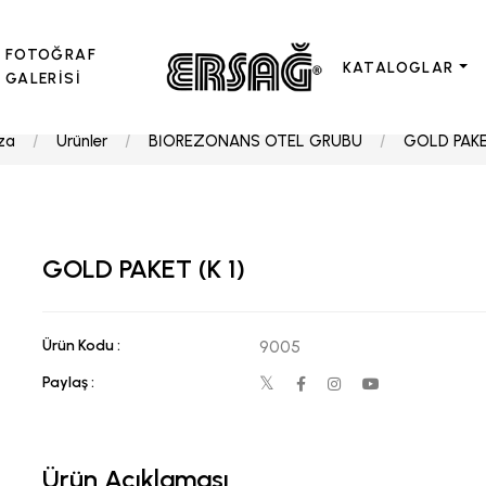
FOTOĞRAF
KATALOGLAR
GALERİSİ
za
Ürünler
BİOREZONANS OTEL GRUBU
GOLD PAKET
GOLD PAKET (K 1)
Ürün Kodu :
9005
Paylaş :
Ürün Açıklaması