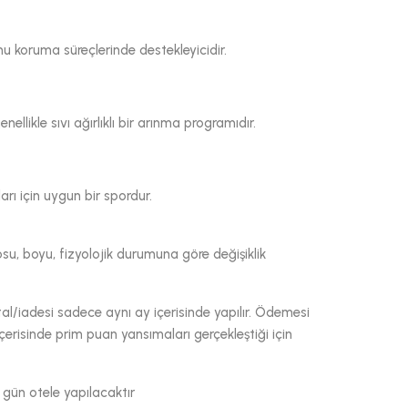
ormu koruma süreçlerinde destekleyicidir.
llikle sıvı ağırlıklı bir arınma programıdır.
rı için uygun bir spordur.
losu, boyu, fizyolojik durumuna göre değişiklik
al/iadesi sadece aynı ay içerisinde yapılır. Ödemesi
erisinde prim puan yansımaları gerçekleştiği için
 gün otele yapılacaktır