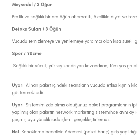
Meyvedol / 3 Öğün
Pratik ve sağlıklı bir ara öğün alternatifi, özellikle diyet ve f
Detoks Suları / 3 Öğün
Vücudu temizlemeye ve yenilemeye yardımcı olan kısa süreli, gene
Spor / Yüzme
Sağlıklı bir vücut, yüksey kondisyon kazandıran, tüm yaş grupla
Uyarı
: Alınan paket içindeki seansların vücuda etkisi kişinin ki
göstermektedir.
Uyarı
: Sistemimizde almış olduğunuz paket programlarının ipt
yapılmış olan paketin network marketing sistemi’nde aynı ay iç
geçmiş aya yönelik iade işlemi gerçekleştirilemez.
Not
: Konaklama bedelinin ödemesi (paket hariç) giriş yapıldığı