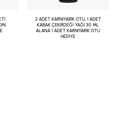
ETİ
2 ADET KARNIYARIK OTU, 1 ADET
2 AD
DIN
KABAK ÇEKİRDEĞİ YAĞI 30 ML
A
YE
ALANA 1 ADET KARNIYARIK OTU
HEDİYE