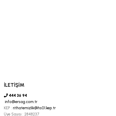
İLETİŞİM
444 36 94
info@ersag.com.tr
KEP :
rithatemizlik@hs01.kep.tr
Üye Sayısı :
2848237