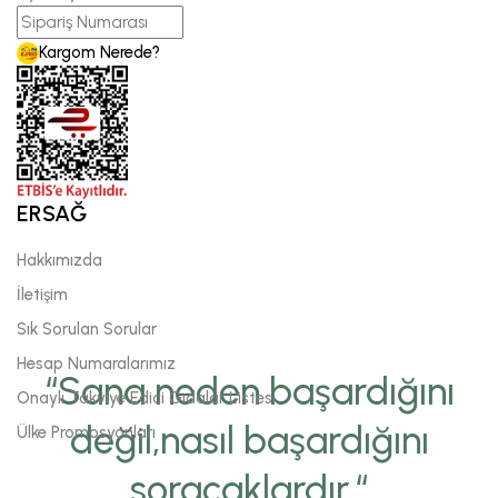
Kargom Nerede?
ERSAĞ
Hakkımızda
İletişim
Sık Sorulan Sorular
Hesap Numaralarımız
“Sana neden başardığını
Onaylı Takviye Edici Gıdalar Listesi
değil,nasıl başardığını
Ülke Promosyonları
soracaklardır.“