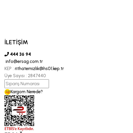
İLETİŞİM
444 36 94
info@ersag.com.tr
KEP :
rithatemizlik@hs01.kep.tr
Üye Sayısı :
2847440
Kargom Nerede?