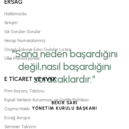
ERSAĞ
Hakkımızda
İletişim
Sık Sorulan Sorular
Hesap Numaralarımız
Onaylı Takviye Edici Gıdalar Listesi
“Sana neden başardığını
Ülke Promosyonları
değil,nasıl başardığını
soracaklardır.“
E TİCARET VE KVKK
Prim Kazanç Tablosu
Kişisel Verilerin Korunması ve Gizlilik Politikası
BEKİR SARI
YÖNETİM KURULU BAŞKANI
Cayma Hakkı
Ersağ Avrupa
Seminer Takvimi