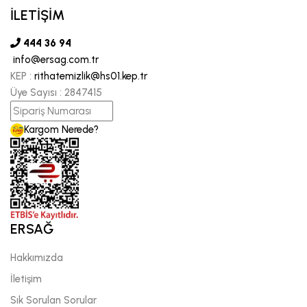
İLETİŞİM
444 36 94
info@ersag.com.tr
KEP :
rithatemizlik@hs01.kep.tr
Üye Sayısı :
2847415
Kargom Nerede?
ERSAĞ
Hakkımızda
İletişim
Sık Sorulan Sorular