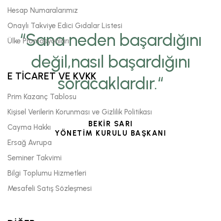
Hesap Numaralarımız
Onaylı Takviye Edici Gıdalar Listesi
“Sana neden başardığını
Ülke Promosyonları
değil,nasıl başardığını
E TİCARET VE KVKK
soracaklardır.“
Prim Kazanç Tablosu
Kişisel Verilerin Korunması ve Gizlilik Politikası
BEKİR SARI
Cayma Hakkı
YÖNETİM KURULU BAŞKANI
Ersağ Avrupa
Seminer Takvimi
Bilgi Toplumu Hizmetleri
Mesafeli Satış Sözleşmesi