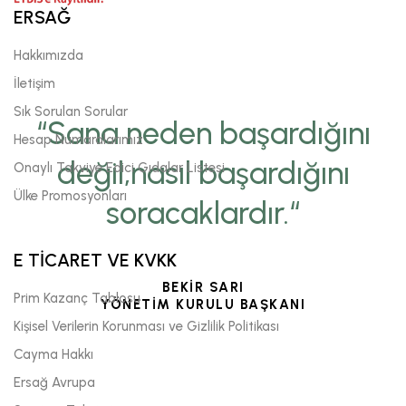
ERSAĞ
Hakkımızda
İletişim
Sık Sorulan Sorular
“Sana neden başardığını
Hesap Numaralarımız
değil,nasıl başardığını
Onaylı Takviye Edici Gıdalar Listesi
Ülke Promosyonları
soracaklardır.“
E TİCARET VE KVKK
BEKİR SARI
Prim Kazanç Tablosu
YÖNETİM KURULU BAŞKANI
Kişisel Verilerin Korunması ve Gizlilik Politikası
Cayma Hakkı
Ersağ Avrupa