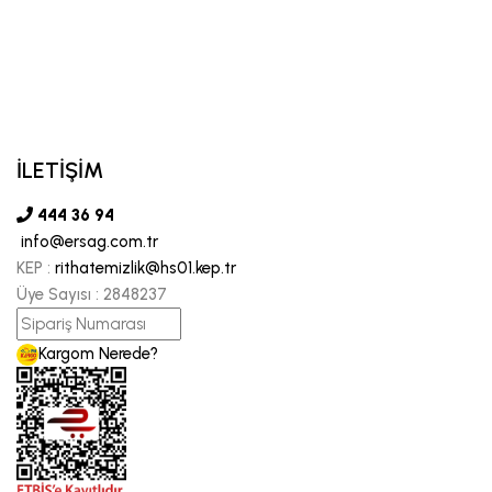
İLETİŞİM
444 36 94
info@ersag.com.tr
KEP :
rithatemizlik@hs01.kep.tr
Üye Sayısı :
2848237
Kargom Nerede?