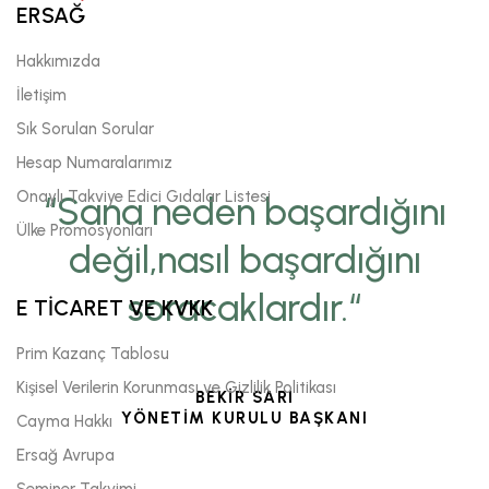
ERSAĞ
Hakkımızda
İletişim
Sık Sorulan Sorular
Hesap Numaralarımız
Onaylı Takviye Edici Gıdalar Listesi
“Sana neden başardığını
Ülke Promosyonları
değil,nasıl başardığını
soracaklardır.“
E TİCARET VE KVKK
Prim Kazanç Tablosu
Kişisel Verilerin Korunması ve Gizlilik Politikası
BEKİR SARI
YÖNETİM KURULU BAŞKANI
Cayma Hakkı
Ersağ Avrupa
Seminer Takvimi