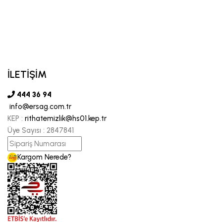
İLETİŞİM
444 36 94
info@ersag.com.tr
KEP :
rithatemizlik@hs01.kep.tr
Üye Sayısı :
2847841
Kargom Nerede?