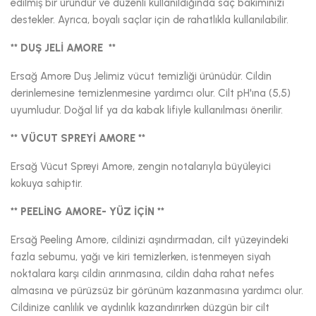
edilmiş bir üründür ve düzenli kullanıldığında saç bakımınızı
destekler. Ayrıca, boyalı saçlar için de rahatlıkla kullanılabilir.
** DUŞ JELİ AMORE **
Ersağ Amore Duş Jelimiz vücut temizliği ürünüdür. Cildin
derinlemesine temizlenmesine yardımcı olur. Cilt pH'ına (5,5)
uyumludur. Doğal lif ya da kabak lifiyle kullanılması önerilir.
** VÜCUT SPREYİ AMORE **
Ersağ Vücut Spreyi Amore, zengin notalarıyla büyüleyici
kokuya sahiptir.
** PEELİNG AMORE- YÜZ İÇİN **
Ersağ Peeling Amore, cildinizi aşındırmadan, cilt yüzeyindeki
fazla sebumu, yağı ve kiri temizlerken, istenmeyen siyah
noktalara karşı cildin arınmasına, cildin daha rahat nefes
almasına ve pürüzsüz bir görünüm kazanmasına yardımcı olur.
Cildinize canlılık ve aydınlık kazandırırken düzgün bir cilt