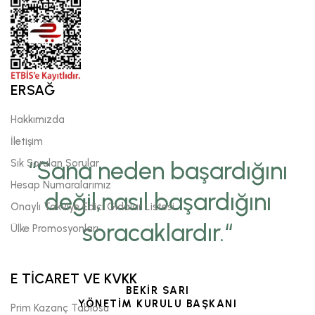
ERSAĞ
Hakkımızda
İletişim
Sık Sorulan Sorular
“Sana neden başardığını
Hesap Numaralarımız
değil,nasıl başardığını
Onaylı Takviye Edici Gıdalar Listesi
soracaklardır.“
Ülke Promosyonları
E TİCARET VE KVKK
BEKİR SARI
YÖNETİM KURULU BAŞKANI
Prim Kazanç Tablosu