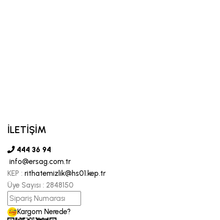
İLETİŞİM
444 36 94
info@ersag.com.tr
KEP :
rithatemizlik@hs01.kep.tr
Üye Sayısı :
2848150
Kargom Nerede?