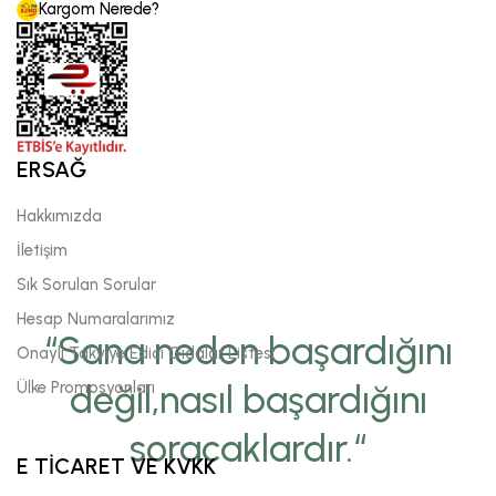
Kargom Nerede?
ERSAĞ
Hakkımızda
İletişim
Sık Sorulan Sorular
Hesap Numaralarımız
“Sana neden başardığını
Onaylı Takviye Edici Gıdalar Listesi
Ülke Promosyonları
değil,nasıl başardığını
soracaklardır.“
E TİCARET VE KVKK