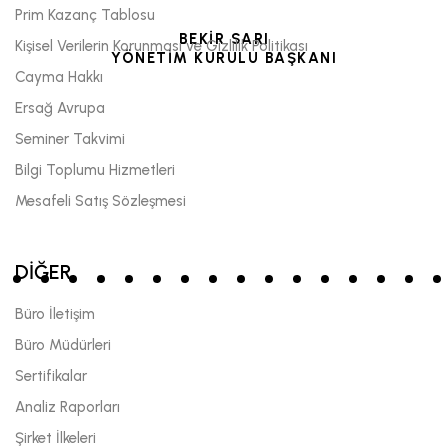
Prim Kazanç Tablosu
BEKİR SARI
Kişisel Verilerin Korunması ve Gizlilik Politikası
YÖNETİM KURULU BAŞKANI
Cayma Hakkı
Ersağ Avrupa
Seminer Takvimi
Bilgi Toplumu Hizmetleri
Mesafeli Satış Sözleşmesi
DİĞER
Büro İletişim
Büro Müdürleri
Sertifikalar
Analiz Raporları
Şirket İlkeleri