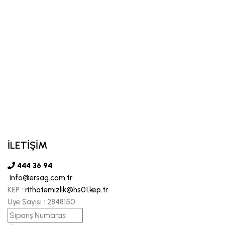
İLETİŞİM
444 36 94
info@ersag.com.tr
KEP :
rithatemizlik@hs01.kep.tr
Üye Sayısı :
2848150