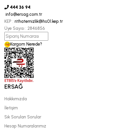
444 36 94
info@ersag.com.tr
KEP :
rithatemizlik@hs01.kep.tr
Üye Sayısı :
2846856
Kargom Nerede?
ERSAĞ
Hakkımızda
İletişim
Sık Sorulan Sorular
Hesap Numaralarımız