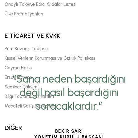
Onaylı Takviye Edici Gıdalar Listesi
Ülke Promosyonları
E TİCARET VE KVKK
Prim Kazanç Tablosu
Kişisel Verilerin Korunması ve Gizlilik Politikası
Cayma Hakkı
“Sana neden başardığını
Ersağ Avrupa
Seminer Takvimi
değil,nasıl başardığını
Bilgi Toplumu Hizmetleri
soracaklardır.“
Mesafeli Satış Sözleşmesi
DİĞER
BEKİR SARI
YÖNETİM KURULU BAŞKANI