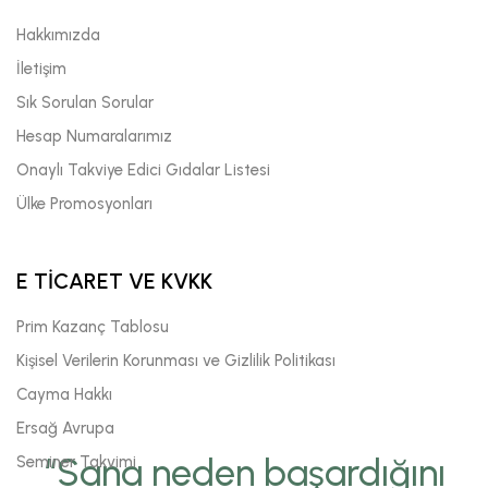
Hakkımızda
İletişim
Sık Sorulan Sorular
Hesap Numaralarımız
Onaylı Takviye Edici Gıdalar Listesi
Ülke Promosyonları
E TİCARET VE KVKK
Prim Kazanç Tablosu
Kişisel Verilerin Korunması ve Gizlilik Politikası
Cayma Hakkı
Ersağ Avrupa
“Sana neden başardığını
Seminer Takvimi