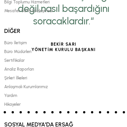
Bilgi Toplumu Hizmetleri
değil,nasıl başardığını
Mesafeli Satış Sözleşmesi
soracaklardır.“
DİĞER
Büro İletişim
BEKİR SARI
YÖNETİM KURULU BAŞKANI
Büro Müdürleri
Sertifikalar
Analiz Raporları
Şirket İlkeleri
Anlaşmalı Kurumlarımız
Yardım
Hikayeler
SOSYAL MEDYA'DA ERSAĞ