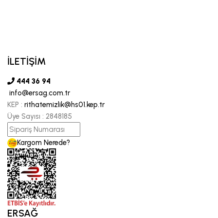
İLETİŞİM
444 36 94
info@ersag.com.tr
KEP :
rithatemizlik@hs01.kep.tr
Üye Sayısı :
2848185
Kargom Nerede?
ERSAĞ