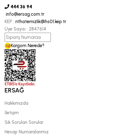
444 36 94
info@ersag.com.tr
KEP :
rithatemizlik@hs01.kep.tr
Üye Sayısı :
2847614
Kargom Nerede?
ERSAĞ
Hakkımızda
İletişim
Sık Sorulan Sorular
Hesap Numaralarımız