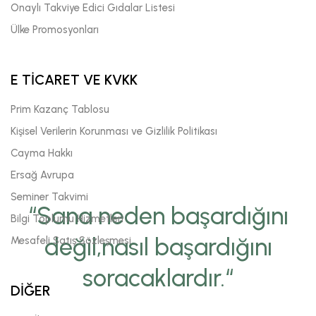
Onaylı Takviye Edici Gıdalar Listesi
Ülke Promosyonları
E TİCARET VE KVKK
Prim Kazanç Tablosu
Kişisel Verilerin Korunması ve Gizlilik Politikası
Cayma Hakkı
Ersağ Avrupa
Seminer Takvimi
“Sana neden başardığını
Bilgi Toplumu Hizmetleri
değil,nasıl başardığını
Mesafeli Satış Sözleşmesi
soracaklardır.“
DİĞER